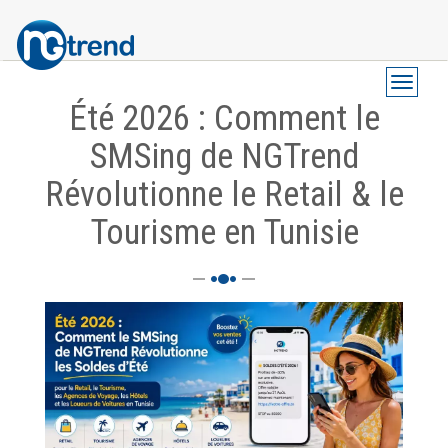
Skip
Toggle 
Navigation
to
Été 2026 : Comment le
principale
main
SMSing de NGTrend
content
Révolutionne le Retail & le
Tourisme en Tunisie