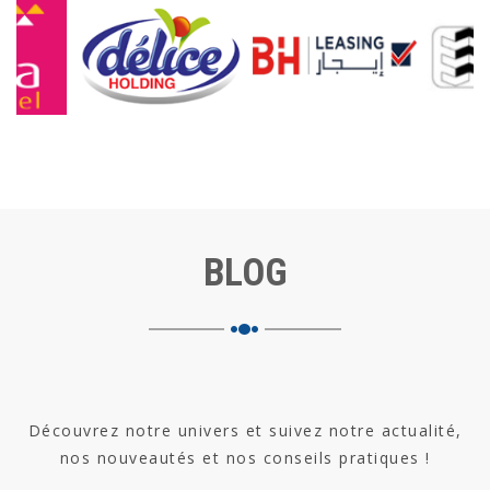
SMS
Delice Holding SMS
BH Leasing SMS
SEREP
BLOG
Découvrez notre univers et suivez notre actualité,
nos nouveautés et nos conseils pratiques !