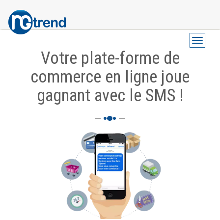
Skip
Toggle 
Navigation
to
Votre plate-forme de
principale
main
commerce en ligne joue
content
gagnant avec le SMS !